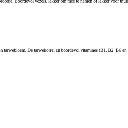
oodje. Boordevol vezels. lekker om mee te nemen of lekker voor thuis 
 tarwebloem. De tarwekorrel zit boordevol vitamines (B1, B2, B6 en E