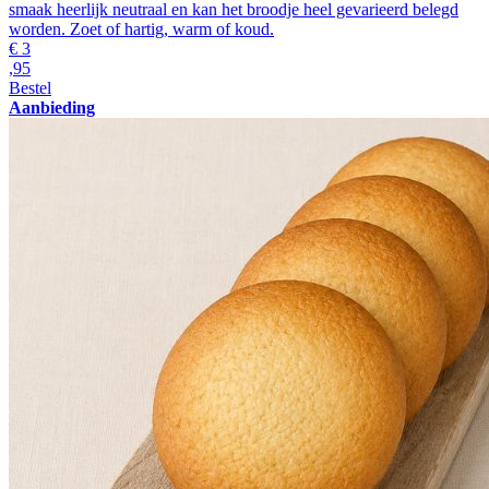
smaak heerlijk neutraal en kan het broodje heel gevarieerd belegd
worden. Zoet of hartig, warm of koud.
€
3
,95
Bestel
Aanbieding