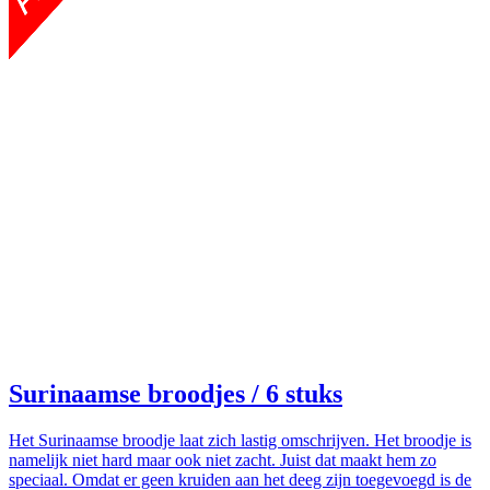
Surinaamse broodjes
/ 6 stuks
Het Surinaamse broodje laat zich lastig omschrijven. Het broodje is
namelijk niet hard maar ook niet zacht. Juist dat maakt hem zo
speciaal. Omdat er geen kruiden aan het deeg zijn toegevoegd is de