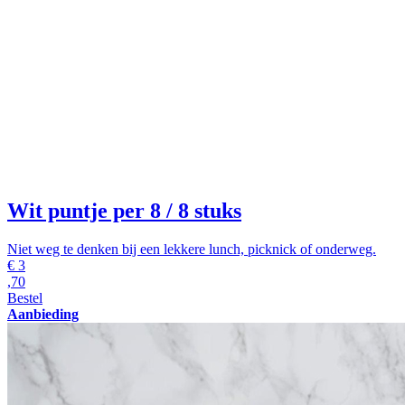
Wit puntje per 8
/ 8 stuks
Niet weg te denken bij een lekkere lunch, picknick of onderweg.
€
3
,70
Bestel
Aanbieding