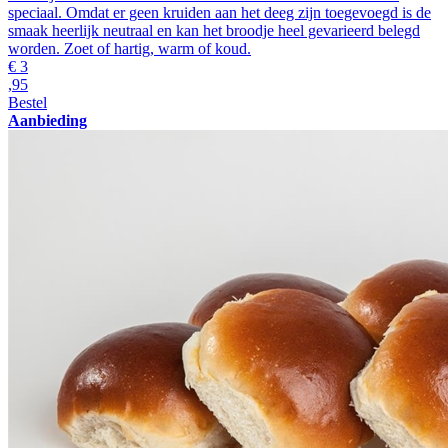
speciaal. Omdat er geen kruiden aan het deeg zijn toegevoegd is de
smaak heerlijk neutraal en kan het broodje heel gevarieerd belegd
worden. Zoet of hartig, warm of koud.
€
3
,95
Bestel
Aanbieding