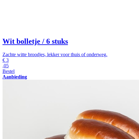
Wit bolletje
/ 6 stuks
Zachte witte broodjes, lekker voor thuis of onderweg.
€
3
,05
Bestel
Aanbieding