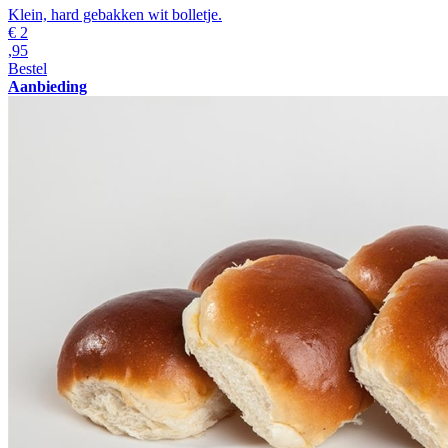
Klein, hard gebakken wit bolletje.
€
2
,95
Bestel
Aanbieding